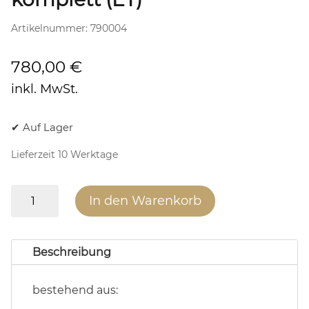
Artikelnummer:
790004
780,00
€
inkl. MwSt.
✔ Auf Lager
Lieferzeit 10 Werktage
Brennraum
In den Warenkorb
Klein
x8
komplett
Beschreibung
(ET)
Menge
bestehend aus: