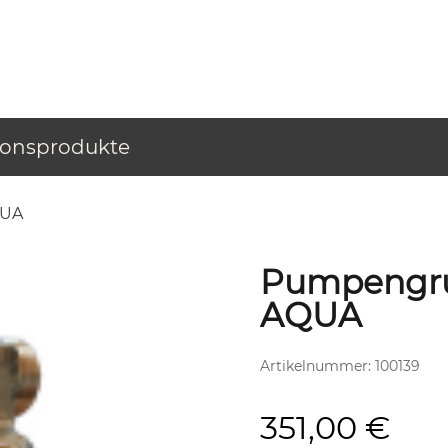
ionsprodukte
QUA
Pumpengru
AQUA
Artikelnummer:
100139
351,00
€