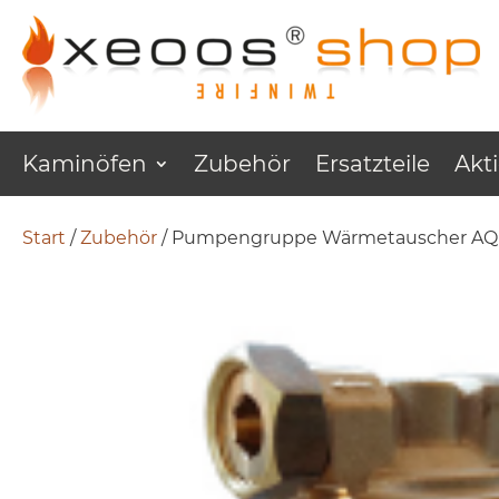
Kaminöfen
Zubehör
Ersatzteile
Akt
Start
/
Zubehör
/ Pumpengruppe Wärmetauscher A