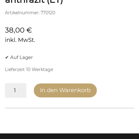
Artikelnummer:
770120
38,00
€
inkl. MwSt.
✔ Auf Lager
Lieferzeit 10 Werktage
Lackdose
In den Warenkorb
UHT
600,
400
ml,
anthrazit
(ET)
Menge