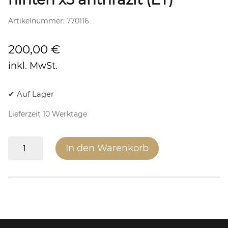
Artikelnummer:
770116
200,00
€
inkl. MwSt.
✔ Auf Lager
Lieferzeit 10 Werktage
Rückwand
In den Warenkorb
Stahl
Abgang
hinten
x5
anthrazit
(ET)
Menge