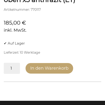
Artikelnummer:
770117
185,00
€
inkl. MwSt.
✔ Auf Lager
Lieferzeit 10 Werktage
Rückwand
In den Warenkorb
Stahl
Abgang
oben
x5
anthrazit
(ET)
Menge