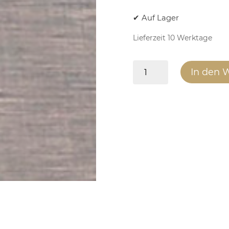
✔ Auf Lager
Lieferzeit 10 Werktage
Seitenteil
In den 
Edelstahl
8mm
x5/x8
(ET)
Menge