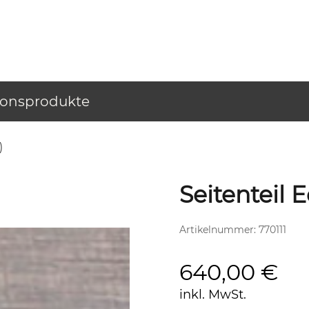
ionsprodukte
)
Seitenteil 
Artikelnummer:
770111
640,00
€
inkl. MwSt.