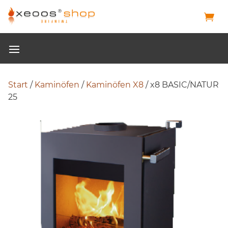
Start
/
Kaminöfen
/
Kaminöfen X8
/ x8 BASIC/NATUR
25