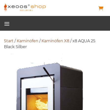
Start
/
Kaminöfen
/
Kaminöfen X8
/ x8 AQUA 25
Black Silber